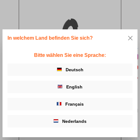
In welchem Land befinden Sie sich?
Bitte wählen Sie eine Sprache:
Deutsch
Nylon Care Dichtronde
Ab
18,25 €*
English
Details
Français
Nederlands