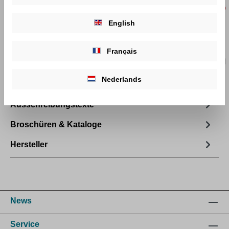
Artikelnummer:
2289040009
English
Produktbeschreibung
Français
Technische Daten
Nederlands
Downloads
Ausschreibungstexte
Broschüren & Kataloge
Hersteller
News
Service