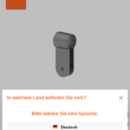
Bildergalerie überspringen
23,75 €*
In welchem Land befinden Sie sich?
*Preise ohne MwSt.
Bitte wählen Sie eine Sprache:
Produkt Anzahl: Gib den gewünschten Wert e
Zur Merkliste hinzufügen
Deutsch