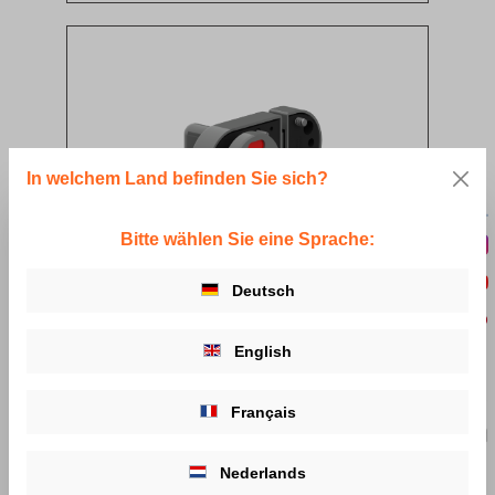
In welchem Land befinden Sie sich?
Bitte wählen Sie eine Sprache:
Deutsch
Nylon Trennwandschloss
35,75 €*
English
Details
Français
Nederlands