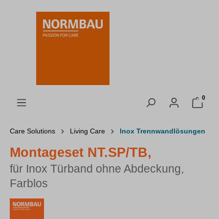
alt springen
0
Care Solutions
Living Care
Inox Trennwandlösungen
Montageset NT.SP/TB,
für Inox Türband ohne Abdeckung,
Farblos