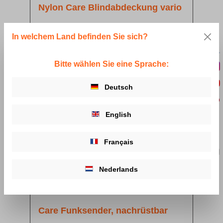
Nylon Care Blindabdeckung vario
Ab
58,50 €*
In welchem Land befinden Sie sich?
Details
Bitte wählen Sie eine Sprache:
Deutsch
English
Français
Nederlands
Care Funksender, nachrüstbar