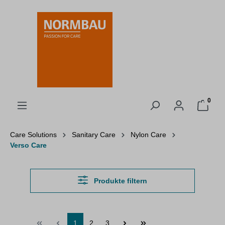
alt springen
0
Care Solutions
Sanitary Care
Nylon Care
Verso Care
Produkte filtern
1
2
3